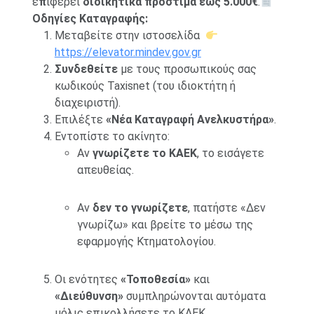
ε
π
ιφέρει
διοικητικά πρόστιμα έως 5.000€
.
Οδηγίες Καταγραφής:
Μεταβείτε στην ιστοσελίδα
https://elevator.mindev.gov.gr
Συνδεθείτε
με τους προσωπικούς σας
κωδικούς Taxisnet (του ιδιοκτήτη ή
διαχειριστή).
Επιλέξτε
«Νέα Καταγραφή Ανελκυστήρα»
.
Εντοπίστε το ακίνητο:
Αν
γνωρίζετε το ΚΑΕΚ
, το εισάγετε
απευθείας.
Αν
δεν το γνωρίζετε
, πατήστε «Δεν
γνωρίζω» και βρείτε το μέσω της
εφαρμογής Κτηματολογίου.
Οι ενότητες
«Τοποθεσία»
και
«Διεύθυνση»
συμπληρώνονται αυτόματα
μόλις επικολλήσετε το ΚΑΕΚ.